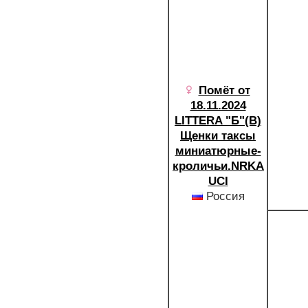
Помёт от
18.11.2024
LITTERA "Б"(B)
Щенки таксы
миниатюрные-
кроличьи.NRKA
UCI
Россия