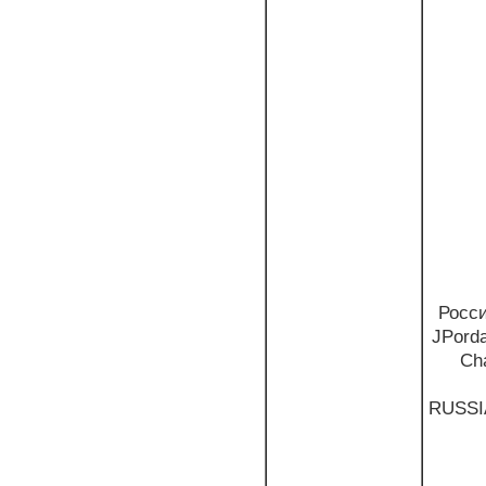
Росс
JPord
Cha
RUSSI