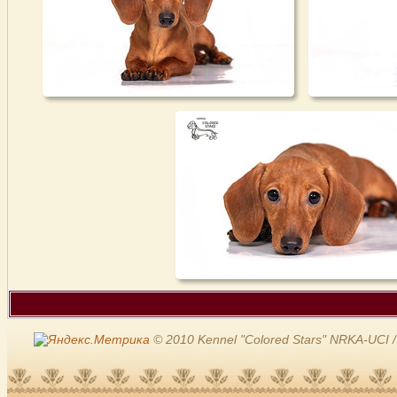
© 2010 Kennel "Colored Stars" NRKA-UCI /