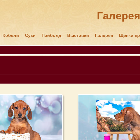
Галере
Кобели
Суки
Пайболд
Выставки
Галерея
Щенки п